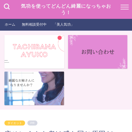
気功を使ってどんどん綺麗になっちゃお
う！
ホーム
無料相談受付中
「美人気功」
ダイエット
PR