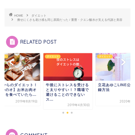
HOME
ダイエット
痩せにくさも老け感も同じ原因だった / 重曹・クエン酸水が支える代謝と美容
RELATED POST
エット
ダイエット
ダイエット
0歳からのダイエット！
午後にストレスを受ける
立花あゆこLINE公
３つのオ】お米お肉オ
と太りやすい！？職場で
録方法
ガ！を食べていたら...
避けることのできない
ス...
2019年8月19日
2020年1
2019年4月30日