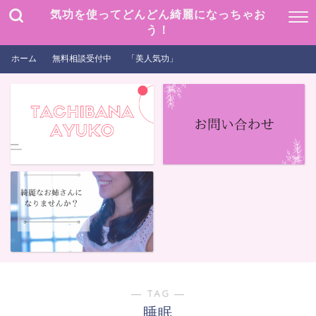
気功を使ってどんどん綺麗になっちゃお
う！
ホーム
無料相談受付中
「美人気功」
― TAG ―
睡眠