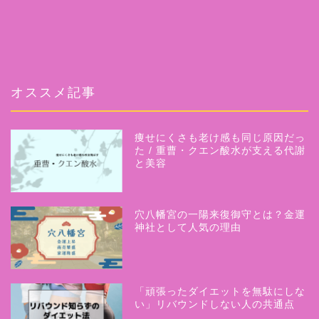
オススメ記事
ホーム
痩せにくさも老け感も同じ原因だっ
プロフィール
た / 重曹・クエン酸水が支える代謝
と美容
サービス
穴八幡宮の一陽来復御守とは？金運
「美人気功」
神社として人気の理由
無料相談受付中
「頑張ったダイエットを無駄にしな
お問い合わせ
い」リバウンドしない人の共通点