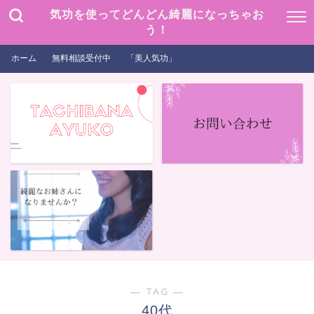
気功を使ってどんどん綺麗になっちゃお
う！
ホーム
無料相談受付中
「美人気功」
― TAG ―
40代