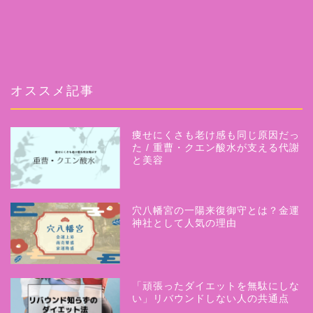
オススメ記事
ホーム
痩せにくさも老け感も同じ原因だっ
プロフィール
た / 重曹・クエン酸水が支える代謝
と美容
サービス
穴八幡宮の一陽来復御守とは？金運
「美人気功」
神社として人気の理由
無料相談受付中
「頑張ったダイエットを無駄にしな
お問い合わせ
い」リバウンドしない人の共通点