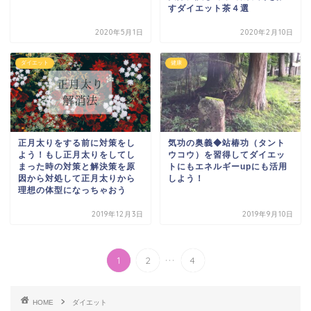
すダイエット茶４選
2020年5月1日
2020年2月10日
ダイエット
健康
正月太りをする前に対策をし
気功の奥義◆站椿功（タント
よう！もし正月太りをしてし
ウコウ）を習得してダイエッ
まった時の対策と解決策を原
トにもエネルギーupにも活用
因から対処して正月太りから
しよう！
理想の体型になっちゃおう
2019年12月3日
2019年9月10日
...
1
2
4
HOME
ダイエット