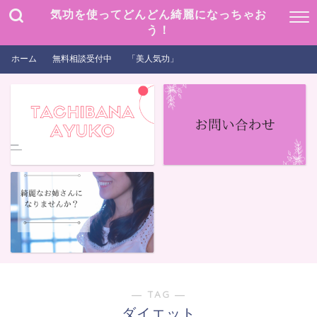
気功を使ってどんどん綺麗になっちゃお
う！
ホーム
無料相談受付中
「美人気功」
― TAG ―
ダイエット