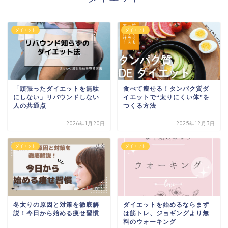
ダイエット
ダイエット
「頑張ったダイエットを無駄
食べて痩せる！タンパク質ダ
にしない」リバウンドしない
イエットで“太りにくい体”を
人の共通点
つくる方法
2026年1月20日
2025年12月3日
ダイエット
ダイエット
冬太りの原因と対策を徹底解
ダイエットを始めるならまず
説！今日から始める痩せ習慣
は筋トレ、ジョギングより無
料のウォーキング